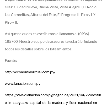
ellas: Ciudad Nueva, Buena Vista, Vista Alegre I, El Rocío,
Las Carmelitas, Alturas del Este, El Progreso II, Piro’y I Y
Piro’y II.
Así que no dudes en escribirnos o llamanos al (0986)
185700. Nuestro equipo de asesores te estará brindando
todos los detalles sobre los loteamientos.
Fuente:
http://economiavirtual.com.py/
www.lanacion.com.py
https://www.lanacion.com.py/negocios/2021/04/22/destin
o-ln-caaguazu-capital-de-la-madera-y-lider-nacional-en-