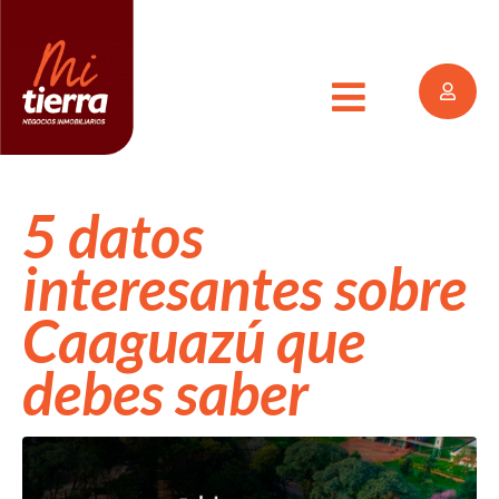
5 datos
interesantes sobre
Caaguazú que
debes saber