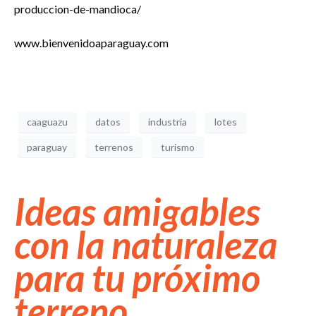
produccion-de-mandioca/
www.bienvenidoaparaguay.com
caaguazu
datos
industria
lotes
paraguay
terrenos
turismo
Ideas amigables
con la naturaleza
para tu próximo
terreno