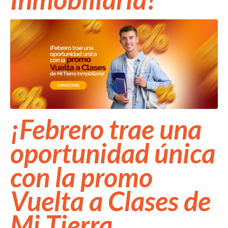
¡Febrero trae una
oportunidad única
con la promo
Vuelta a Clases de
Mi Tierra