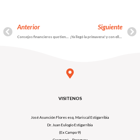
Anterior
Siguiente
Consejos financieros que tienes que conocer
¡Ya llegó la primavera! y con ella una oportunidad para llenar tu jardín de colores
VISITENOS
José Asunción Flores esq. Mariscal Estigarribia
Dr. Juan Eulogio Estigarribia
(Ex Campo 9)
Caaguazú – Paraguay