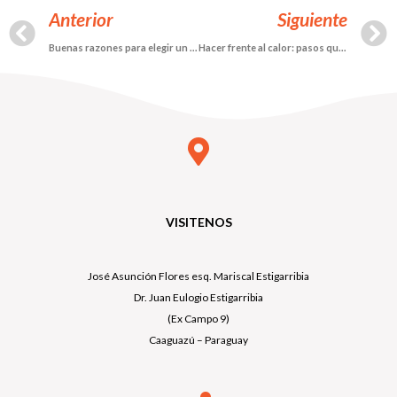
Anterior
Siguiente
Buenas razones para elegir un lote propio con nosotros
Hacer frente al calor: pasos que ayudan a disminuirlo en casa
VISITENOS
José Asunción Flores esq. Mariscal Estigarribia
Dr. Juan Eulogio Estigarribia
(Ex Campo 9)
Caaguazú – Paraguay