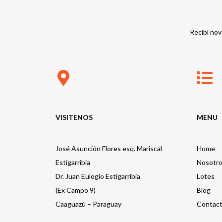
Recibí nov
VISITENOS
MENU
José Asunción Flores esq. Mariscal
Home
Estigarribia
Nosotr
Dr. Juan Eulogio Estigarribia
Lotes
(Ex Campo 9)
Blog
Caaguazú – Paraguay
Contac