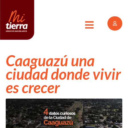
Caaguazú una
ciudad donde vivir
es crecer