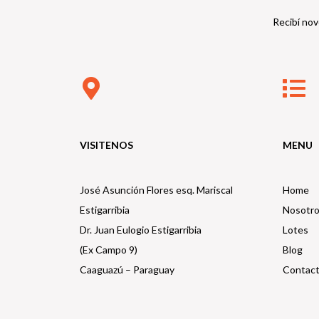
Recibí nov
VISITENOS
MENU
José Asunción Flores esq. Mariscal
Home
Estigarribia
Nosotr
Dr. Juan Eulogio Estigarribia
Lotes
(Ex Campo 9)
Blog
Caaguazú – Paraguay
Contac