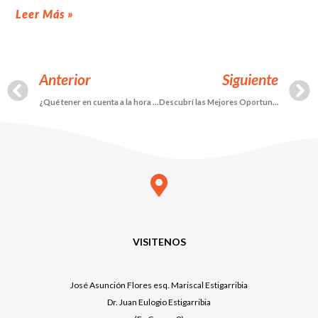
Leer Más »
Anterior
Siguiente
¿Qué tener en cuenta a la hora de elegir un terreno?
Descubrí las Mejores Oportunidades de Inversión en Terrenos para lo que resta del 2024
VISITENOS
José Asunción Flores esq. Mariscal Estigarribia
Dr. Juan Eulogio Estigarribia