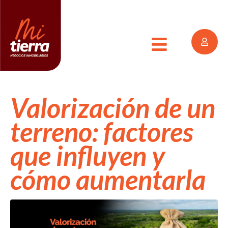
Valorización de un
terreno: factores
que influyen y
cómo aumentarla