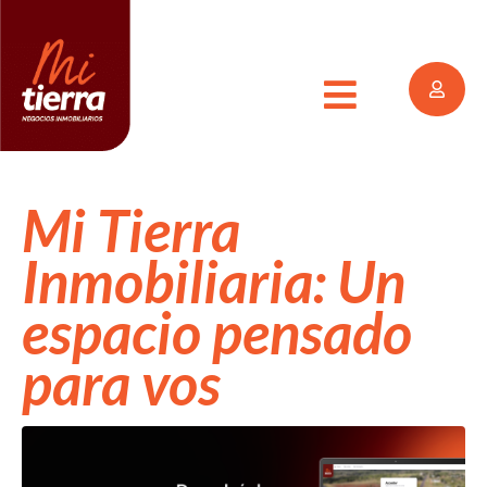
Mi Tierra
Inmobiliaria: Un
espacio pensado
para vos